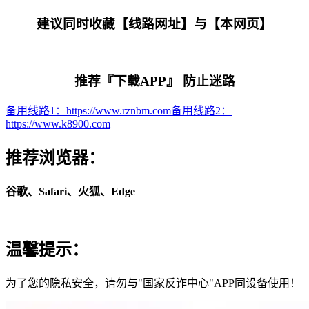
建议同时收藏【线路网址】与【本网页】
推荐『下载APP』 防止迷路
备用线路
1
：
https://www.rznbm.com
备用线路
2
：
https://www.k8900.com
推荐浏览器：
谷歌、Safari、火狐、Edge
温馨提示：
为了您的隐私安全，请勿与"国家反诈中心"APP同设备使用！