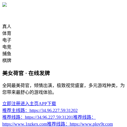
真人
体育
电子
电竞
捕鱼
棋牌
美女荷官 · 在线发牌
全网最美荷官，倾情出演，极致视觉盛宴，多元游戏种类，为
您带来最舒心的游戏体验。
立即注册
进入主页
APP下载
推荐主线路：
https://34.96.227.59:31202
推荐线路：
https://34.96.227.59:31201
推荐线路：
https://www.1nzkex.com
推荐线路：
https://www.plov9r.com