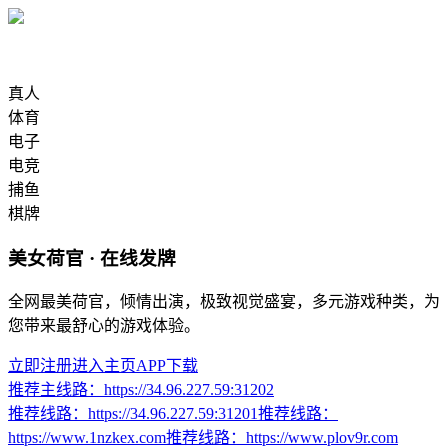
真人
体育
电子
电竞
捕鱼
棋牌
美女荷官 · 在线发牌
全网最美荷官，倾情出演，极致视觉盛宴，多元游戏种类，为
您带来最舒心的游戏体验。
立即注册
进入主页
APP下载
推荐主线路：
https://34.96.227.59:31202
推荐线路：
https://34.96.227.59:31201
推荐线路：
https://www.1nzkex.com
推荐线路：
https://www.plov9r.com