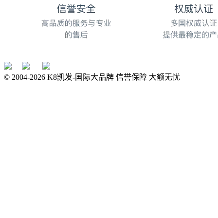
© 2004-
2026
K8凯发-国际大品牌 信誉保障 大额无忧