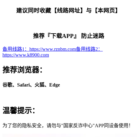
建议同时收藏【线路网址】与【本网页】
推荐『下载APP』 防止迷路
备用线路
1
：
https://www.rznbm.com
备用线路
2
：
https://www.k8900.com
推荐浏览器：
谷歌、Safari、火狐、Edge
温馨提示：
为了您的隐私安全，请勿与"国家反诈中心"APP同设备使用！