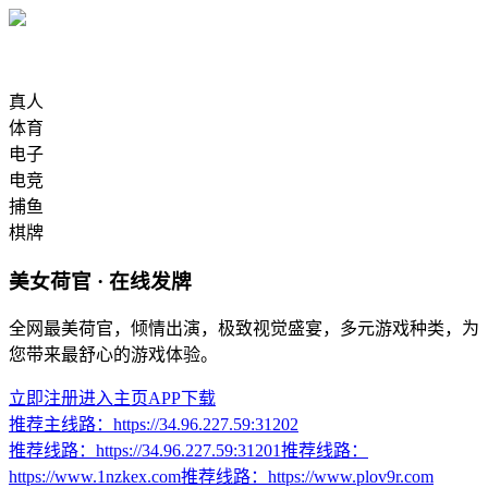
真人
体育
电子
电竞
捕鱼
棋牌
美女荷官 · 在线发牌
全网最美荷官，倾情出演，极致视觉盛宴，多元游戏种类，为
您带来最舒心的游戏体验。
立即注册
进入主页
APP下载
推荐主线路：
https://34.96.227.59:31202
推荐线路：
https://34.96.227.59:31201
推荐线路：
https://www.1nzkex.com
推荐线路：
https://www.plov9r.com