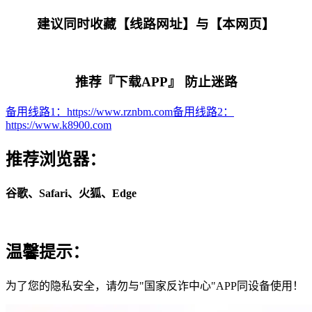
建议同时收藏【线路网址】与【本网页】
推荐『下载APP』 防止迷路
备用线路
1
：
https://www.rznbm.com
备用线路
2
：
https://www.k8900.com
推荐浏览器：
谷歌、Safari、火狐、Edge
温馨提示：
为了您的隐私安全，请勿与"国家反诈中心"APP同设备使用！