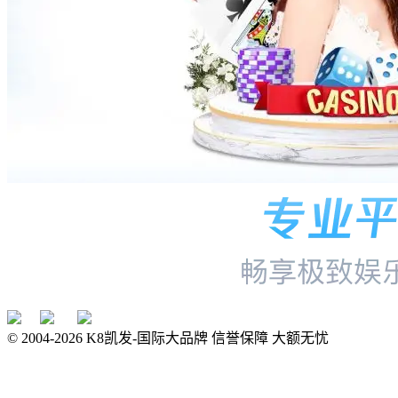
© 2004-
2026
K8凯发-国际大品牌 信誉保障 大额无忧