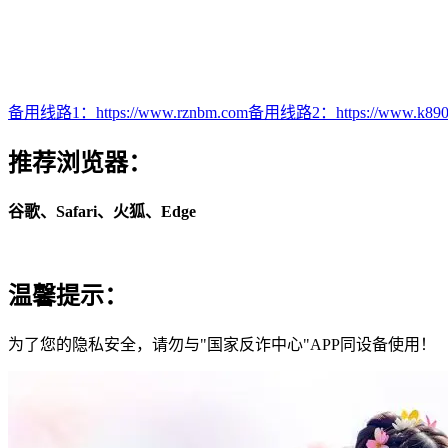
备用线路
1
：
https://www.rznbm.com
备用线路
2
：
https://www.k89
推荐浏览器：
谷歌、Safari、火狐、Edge
温馨提示：
为了您的隐私安全，请勿与"国家反诈中心"APP同设备使用！